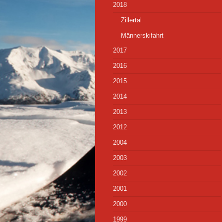
2018
Zillertal
Männerskifahrt
2017
2016
2015
2014
2013
2012
2004
2003
2002
2001
2000
1999